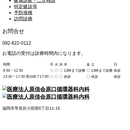
健康診断・二次検診
特定健診等
予防接種
訪問診療
お問合せ
092-822-0112
お電話の受付は診療時間内になります。
時間
月
火
水
木
金
土
日
8:30 ~ 12:30
〇
〇
〇
13時まで診療
〇
13時まで診療
休診
13:30 ~ 17:30 受付終了17:00
〇
〇
〇
休診
〇
休診
休診
福岡市早良区小田部6丁目11-15