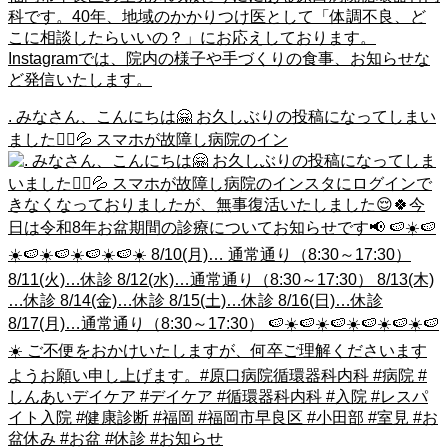
科です。40年、地域のかかりつけ医として「体調不良、ど
こに相談したらいいの？」にお応えしております。
Instagramでは、院内の様子や手づくりの食事、お知らせな
ど発信いたします。
. みなさん、こんにちは🤗 お久しぶりの投稿になってしまい
ました🙇‍♀️💦 スマホが故障し病院のイン