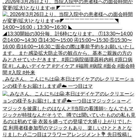
. 2026年3月26日より、当院入院中の患者様への面会時間が
変更(拡大)となります📣 ◤￣￣￣￣
. みなさん、こんにちは🤗 本日はデイケアのレクリエーショ
ンの様子をお届けします🌈☁️ 一つ目はマ